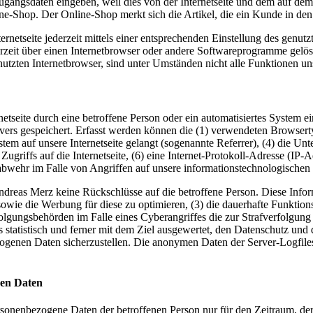
ne Zugangsdaten eingeben, weil dies von der Internetseite und dem au
ne-Shop. Der Online-Shop merkt sich die Artikel, die ein Kunde in den 
rnetseite jederzeit mittels einer entsprechenden Einstellung des genu
erzeit über einen Internetbrowser oder andere Softwareprogramme gelösc
utzten Internetbrowser, sind unter Umständen nicht alle Funktionen uns
rnetseite durch eine betroffene Person oder ein automatisiertes System
rvers gespeichert. Erfasst werden können die (1) verwendeten Browser
ystem auf unsere Internetseite gelangt (sogenannte Referrer), (4) die U
Zugriffs auf die Internetseite, (6) eine Internet-Protokoll-Adresse (IP-
abwehr im Falle von Angriffen auf unsere informationstechnologischen
dreas Merz keine Rückschlüsse auf die betroffene Person. Diese Inform
ite sowie die Werbung für diese zu optimieren, (3) die dauerhafte Funkt
rfolgungsbehörden im Falle eines Cyberangriffes die zur Strafverfolgu
statistisch und ferner mit dem Ziel ausgewertet, den Datenschutz und 
zogenen Daten sicherzustellen. Die anonymen Daten der Server-Logfiles
nen Daten
ersonenbezogene Daten der betroffenen Person nur für den Zeitraum, der