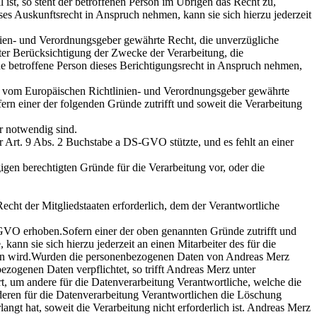
 ist, so steht der betroffenen Person im Übrigen das Recht zu,
s Auskunftsrecht in Anspruch nehmen, kann sie sich hierzu jederzeit
ien- und Verordnungsgeber gewährte Recht, die unverzügliche
nter Berücksichtigung der Zwecke der Verarbeitung, die
 betroffene Person dieses Berichtigungsrecht in Anspruch nehmen,
s vom Europäischen Richtlinien- und Verordnungsgeber gewährte
rn einer der folgenden Gründe zutrifft und soweit die Verarbeitung
r notwendig sind.
 Art. 9 Abs. 2 Buchstabe a DS-GVO stützte, und es fehlt an einer
gen berechtigten Gründe für die Verarbeitung vor, oder die
cht der Mitgliedstaaten erforderlich, dem der Verantwortliche
GVO erhoben.Sofern einer der oben genannten Gründe zutrifft und
nn sie sich hierzu jederzeit an einen Mitarbeiter des für die
en wird.Wurden die personenbezogenen Daten von Andreas Merz
ogenen Daten verpflichtet, so trifft Andreas Merz unter
 um andere für die Datenverarbeitung Verantwortliche, welche die
nderen für die Datenverarbeitung Verantwortlichen die Löschung
gt hat, soweit die Verarbeitung nicht erforderlich ist. Andreas Merz