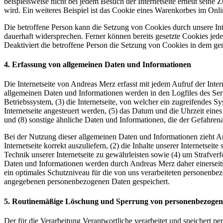
beispielsweise nicht bei jedem Besuch der Internetseite erneut sei
wird. Ein weiteres Beispiel ist das Cookie eines Warenkorbes im Onli
Die betroffene Person kann die Setzung von Cookies durch unsere Inte
dauerhaft widersprechen. Ferner können bereits gesetzte Cookies jed
Deaktiviert die betroffene Person die Setzung von Cookies in dem gen
4. Erfassung von allgemeinen Daten und Informationen
Die Internetseite von Andreas Merz erfasst mit jedem Aufruf der Inte
allgemeinen Daten und Informationen werden in den Logfiles des Se
Betriebssystem, (3) die Internetseite, von welcher ein zugreifendes S
Internetseite angesteuert werden, (5) das Datum und die Uhrzeit eines 
und (8) sonstige ähnliche Daten und Informationen, die der Gefahren
Bei der Nutzung dieser allgemeinen Daten und Informationen zieht An
Internetseite korrekt auszuliefern, (2) die Inhalte unserer Internetse
Technik unserer Internetseite zu gewährleisten sowie (4) um Strafve
Daten und Informationen werden durch Andreas Merz daher einerseits 
ein optimales Schutzniveau für die von uns verarbeiteten personenbe
angegebenen personenbezogenen Daten gespeichert.
5. Routinemäßige Löschung und Sperrung von personenbezoge
Der für die Verarbeitung Verantwortliche verarbeitet und speichert p