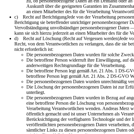
zu, ob personenbezogene Daten an ein Drittland oder an ei
Auskunft über die geeigneten Garantien im Zusammenhang
an einen Mitarbeiter des für die Verarbeitung Verantwor
c) Recht auf BerichtigungJede von der Verarbeitung personen
Berichtigung sie betreffender unrichtiger personenbezogener Da
Vervollständigung unvollständiger personenbezogener Daten —
kann sie sich hierzu jederzeit an einen Mitarbeiter des für die
d) Recht auf Löschung (Recht auf Vergessen werden)Jede von
Recht, von dem Verantwortlichen zu verlangen, dass die sie be
nicht erforderlich ist:
Die personenbezogenen Daten wurden für solche Zwecke e
Die betroffene Person widerruft ihre Einwilligung, auf 
anderweitigen Rechtsgrundlage für die Verarbeitung.
Die betroffene Person legt gemäß Art. 21 Abs. 1 DS-GVO 
betroffene Person legt gemäß Art. 21 Abs. 2 DS-GVO Wi
Die personenbezogenen Daten wurden unrechtmäßig vera
Die Löschung der personenbezogenen Daten ist zur Erfüll
unterliegt.
Die personenbezogenen Daten wurden in Bezug auf angeb
eine betroffene Person die Löschung von personenbezogene
Verarbeitung Verantwortlichen wenden. Andreas Merz 
öffentlich gemacht und ist unser Unternehmen als Veran
Berücksichtigung der verfügbaren Technologie und der 
veröffentlichten personenbezogenen Daten verarbeiten, d
sämtlicher Links zu diesen personenbezogenen Daten oder