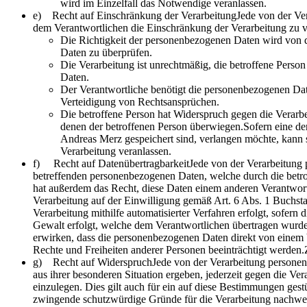
wird im Einzelfall das Notwendige veranlassen.
e) Recht auf Einschränkung der VerarbeitungJede von der Ver
dem Verantwortlichen die Einschränkung der Verarbeitung zu v
Die Richtigkeit der personenbezogenen Daten wird von de
Daten zu überprüfen.
Die Verarbeitung ist unrechtmäßig, die betroffene Pers
Daten.
Der Verantwortliche benötigt die personenbezogenen Dat
Verteidigung von Rechtsansprüchen.
Die betroffene Person hat Widerspruch gegen die Verarb
denen der betroffenen Person überwiegen.Sofern eine de
Andreas Merz gespeichert sind, verlangen möchte, kann s
Verarbeitung veranlassen.
f) Recht auf DatenübertragbarkeitJede von der Verarbeitung 
betreffenden personenbezogenen Daten, welche durch die betrof
hat außerdem das Recht, diese Daten einem anderen Verantwort
Verarbeitung auf der Einwilligung gemäß Art. 6 Abs. 1 Buch
Verarbeitung mithilfe automatisierter Verfahren erfolgt, sofern 
Gewalt erfolgt, welche dem Verantwortlichen übertragen wurde
erwirken, dass die personenbezogenen Daten direkt von einem V
Rechte und Freiheiten anderer Personen beeinträchtigt werden
g) Recht auf WiderspruchJede von der Verarbeitung personenb
aus ihrer besonderen Situation ergeben, jederzeit gegen die V
einzulegen. Dies gilt auch für ein auf diese Bestimmungen gest
zwingende schutzwürdige Gründe für die Verarbeitung nachweis