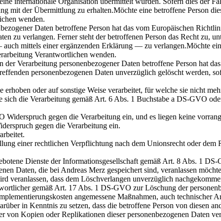
ne internationale Organisation übermittelt wurden. Sofern dies der Fall
 mit der Übermittlung zu erhalten.Möchte eine betroffene Person diese
tlichen wenden.
bezogener Daten betroffene Person hat das vom Europäischen Richtlin
ten zu verlangen. Ferner steht der betroffenen Person das Recht zu, u
 auch mittels einer ergänzenden Erklärung — zu verlangen.Möchte eine
 Verarbeitung Verantwortlichen wenden.
 der Verarbeitung personenbezogener Daten betroffene Person hat da
treffenden personenbezogenen Daten unverzüglich gelöscht werden, sofe
rhoben oder auf sonstige Weise verarbeitet, für welche sie nicht meh
die sich die Verarbeitung gemäß Art. 6 Abs. 1 Buchstabe a DS-GVO oder
Widerspruch gegen die Verarbeitung ein, und es liegen keine vorrangi
derspruch gegen die Verarbeitung ein.
rbeitet.
ung einer rechtlichen Verpflichtung nach dem Unionsrecht oder dem Re
otene Dienste der Informationsgesellschaft gemäß Art. 8 Abs. 1 DS-
n Daten, die bei Andreas Merz gespeichert sind, veranlassen möchte, ka
wird veranlassen, dass dem Löschverlangen unverzüglich nachgekomm
twortlicher gemäß Art. 17 Abs. 1 DS-GVO zur Löschung der personenbez
Implementierungskosten angemessene Maßnahmen, auch technischer Art,
arüber in Kenntnis zu setzen, dass die betroffene Person von diesen a
 von Kopien oder Replikationen dieser personenbezogenen Daten verlan