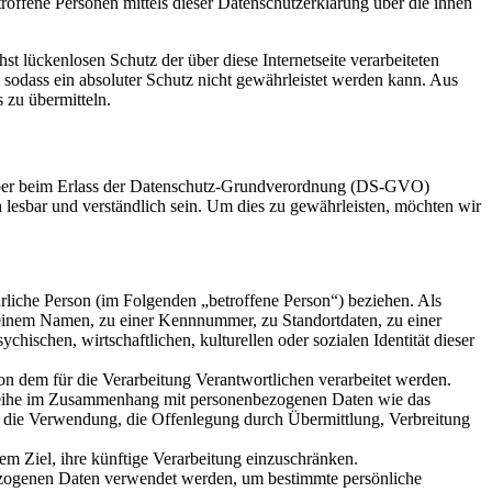
ffene Personen mittels dieser Datenschutzerklärung über die ihnen
 lückenlosen Schutz der über diese Internetseite verarbeiteten
sodass ein absoluter Schutz nicht gewährleistet werden kann. Aus
 zu übermitteln.
geber beim Erlass der Datenschutz-Grundverordnung (DS-GVO)
 lesbar und verständlich sein. Um dies zu gewährleisten, möchten wir
ürliche Person (im Folgenden „betroffene Person“) beziehen. Als
ie einem Namen, zu einer Kennnummer, zu Standortdaten, zu einer
schen, wirtschaftlichen, kulturellen oder sozialen Identität dieser
von dem für die Verarbeitung Verantwortlichen verarbeitet werden.
gsreihe im Zusammenhang mit personenbezogenen Daten wie das
, die Verwendung, die Offenlegung durch Übermittlung, Verbreitung
m Ziel, ihre künftige Verarbeitung einzuschränken.
nbezogenen Daten verwendet werden, um bestimmte persönliche