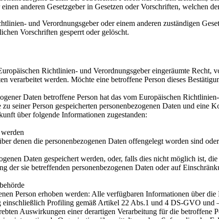
einen anderen Gesetzgeber in Gesetzen oder Vorschriften, welchen der 
chtlinien- und Verordnungsgeber oder einem anderen zuständigen Geset
chen Vorschriften gesperrt oder gelöscht.
uropäischen Richtlinien- und Verordnungsgeber eingeräumte Recht, vo
n verarbeitet werden. Möchte eine betroffene Person dieses Bestätigun
gener Daten betroffene Person hat das vom Europäischen Richtlinien-
e zu seiner Person gespeicherten personenbezogenen Daten und eine Kop
kunft über folgende Informationen zugestanden:
t werden
er denen die personenbezogenen Daten offengelegt worden sind oder 
ogenen Daten gespeichert werden, oder, falls dies nicht möglich ist, die
ng der sie betreffenden personenbezogenen Daten oder auf Einschränku
sbehörde
enen Person erhoben werden: Alle verfügbaren Informationen über die
g einschließlich Profiling gemäß Artikel 22 Abs.1 und 4 DS-GVO und 
rebten Auswirkungen einer derartigen Verarbeitung für die betroffene P