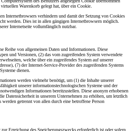
f dem Computersystem des Benutzers abgelegten Cookie übernommen
virtuellen Warenkorb gelegt hat, über ein Cookie.
tzten Internetbrowsers verhindern und damit der Setzung von Cookies
ht werden. Dies ist in allen gängigen Internetbrowsern möglich.
erer Internetseite vollumfänglich nutzbar.
 eine Reihe von allgemeinen Daten und Informationen. Diese
typen und Versionen, (2) das vom zugreifenden System verwendete
nterwebseiten, welche über ein zugreifendes System auf unserer
Adresse), (7) der Internet-Service-Provider des zugreifenden Systems
 Systeme dienen.
ationen werden vielmehr benötigt, um (1) die Inhalte unserer
ionsfähigkeit unserer informationstechnologischen Systeme und der
ng notwendigen Informationen bereitzustellen. Diese anonym erhobenen
die Datensicherheit in unserem Unternehmen zu erhöhen, um letztlich
 werden getrennt von allen durch eine betroffene Person
 zur Erreichung des Speicherungszwecks erforderlich ist oder sofern