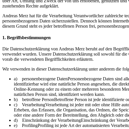
über Art, Umfang und Zweck der von uns erhobenen, genutzten und ve
zustehenden Rechte aufgeklärt.
Andreas Merz hat für die Verarbeitung Verantwortlicher zahlreiche t
personenbezogenen Daten sicherzustellen. Dennoch können Internetbas
diesem Grund steht es jeder betroffenen Person frei, personenbezogen
1. Begriffsbestimmungen
Die Datenschutzerklärung von Andreas Merz beruht auf den Begriffl
verwendet wurden. Unsere Datenschutzerklärung soll sowohl für die Ö
vorab die verwendeten Begrifflichkeiten erläutern.
Wir verwenden in dieser Datenschutzerklärung unter anderem die fol
a) personenbezogene DatenPersonenbezogene Daten sind alle Info
identifizierbar wird eine natürliche Person angesehen, die di
Online-Kennung oder zu einem oder mehreren besonderen Merkmal
natürlichen Person sind, identifiziert werden kann.
b) betroffene PersonBetroffene Person ist jede identifizierte 
c) VerarbeitungVerarbeitung ist jeder mit oder ohne Hilfe au
Erheben, das Erfassen, die Organisation, das Ordnen, die Spe
oder eine andere Form der Bereitstellung, den Abgleich oder d
d) Einschränkung der VerarbeitungEinschränkung der Verarbeit
e) ProfilingProfiling ist jede Art der automatisierten Verarb