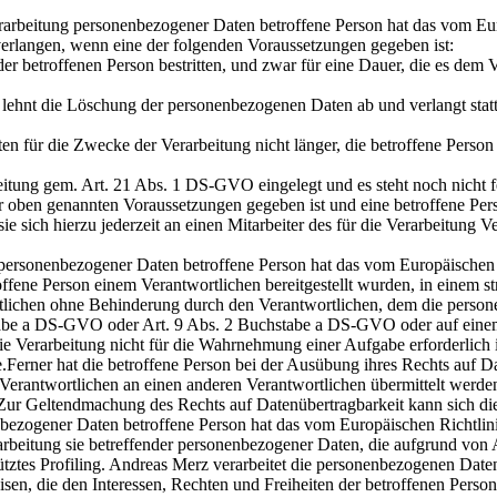
arbeitung personenbezogener Daten betroffene Person hat das vom Eu
erlangen, wenn eine der folgenden Voraussetzungen gegeben ist:
r betroffenen Person bestritten, und zwar für eine Dauer, die es dem 
on lehnt die Löschung der personenbezogenen Daten ab und verlangt st
en für die Zwecke der Verarbeitung nicht länger, die betroffene Perso
eitung gem. Art. 21 Abs. 1 DS-GVO eingelegt und es steht noch nicht f
r oben genannten Voraussetzungen gegeben ist und eine betroffene Pe
ie sich hierzu jederzeit an einen Mitarbeiter des für die Verarbeitun
personenbezogener Daten betroffene Person hat das vom Europäischen 
fene Person einem Verantwortlichen bereitgestellt wurden, in einem st
lichen ohne Behinderung durch den Verantwortlichen, dem die personen
stabe a DS-GVO oder Art. 9 Abs. 2 Buchstabe a DS-GVO oder auf ein
die Verarbeitung nicht für die Wahrnehmung einer Aufgabe erforderlich is
.Ferner hat die betroffene Person bei der Ausübung ihres Rechts auf
erantwortlichen an einen anderen Verantwortlichen übermittelt werden,
.Zur Geltendmachung des Rechts auf Datenübertragbarkeit kann sich di
ezogener Daten betroffene Person hat das vom Europäischen Richtlin
erarbeitung sie betreffender personenbezogener Daten, die aufgrund vo
ütztes Profiling. Andreas Merz verarbeitet die personenbezogenen Date
en, die den Interessen, Rechten und Freiheiten der betroffenen Perso