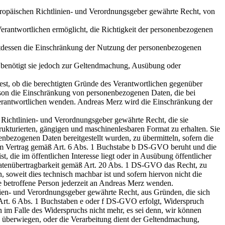
ropäischen Richtlinien- und Verordnungsgeber gewährte Recht, von
Verantwortlichen ermöglicht, die Richtigkeit der personenbezogenen
attdessen die Einschränkung der Nutzung der personenbezogenen
n benötigt sie jedoch zur Geltendmachung, Ausübung oder
est, ob die berechtigten Gründe des Verantwortlichen gegenüber
rson die Einschränkung von personenbezogenen Daten, die bei
g Verantwortlichen wenden. Andreas Merz wird die Einschränkung der
Richtlinien- und Verordnungsgeber gewährte Recht, die sie
rukturierten, gängigen und maschinenlesbaren Format zu erhalten. Sie
bezogenen Daten bereitgestellt wurden, zu übermitteln, sofern die
em Vertrag gemäß Art. 6 Abs. 1 Buchstabe b DS-GVO beruht und die
t, die im öffentlichen Interesse liegt oder in Ausübung öffentlicher
 Datenübertragbarkeit gemäß Art. 20 Abs. 1 DS-GVO das Recht, zu
 soweit dies technisch machbar ist und sofern hiervon nicht die
e betroffene Person jederzeit an Andreas Merz wenden.
ien- und Verordnungsgeber gewährte Recht, aus Gründen, die sich
n Art. 6 Abs. 1 Buchstaben e oder f DS-GVO erfolgt, Widerspruch
n im Falle des Widerspruchs nicht mehr, es sei denn, wir können
n überwiegen, oder die Verarbeitung dient der Geltendmachung,