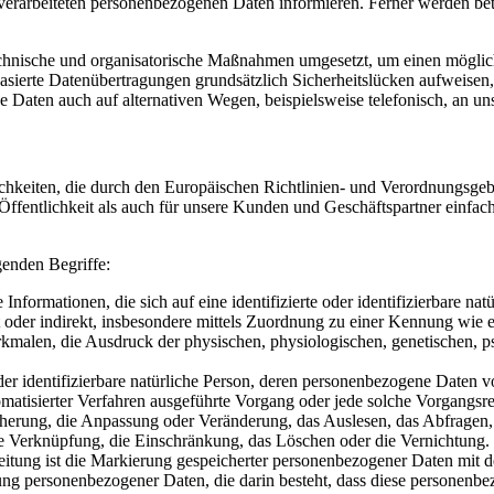
rarbeiteten personenbezogenen Daten informieren. Ferner werden betro
echnische und organisatorische Maßnahmen umgesetzt, um einen möglichst
ierte Datenübertragungen grundsätzlich Sicherheitslücken aufweisen, 
e Daten auch auf alternativen Wegen, beispielsweise telefonisch, an uns
ichkeiten, die durch den Europäischen Richtlinien- und Verordnungs
ffentlichkeit als auch für unsere Kunden und Geschäftspartner einfach
genden Begriffe:
rmationen, die sich auf eine identifizierte oder identifizierbare nat
rekt oder indirekt, insbesondere mittels Zuordnung zu einer Kennung w
en, die Ausdruck der physischen, physiologischen, genetischen, psychi
oder identifizierbare natürliche Person, deren personenbezogene Daten 
tomatisierter Verfahren ausgeführte Vorgang oder jede solche Vorgan
icherung, die Anpassung oder Veränderung, das Auslesen, das Abfragen
ie Verknüpfung, die Einschränkung, das Löschen oder die Vernichtung.
ung ist die Markierung gespeicherter personenbezogener Daten mit de
eitung personenbezogener Daten, die darin besteht, dass diese persone